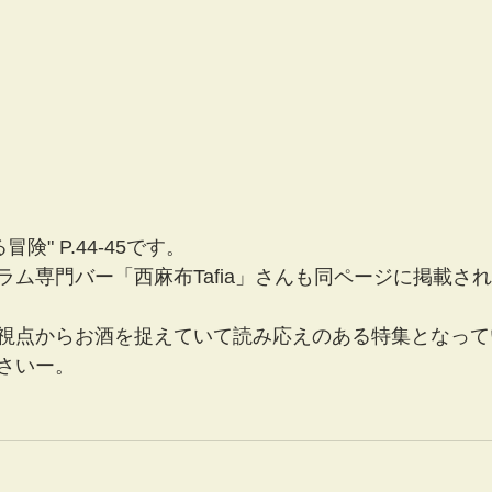
険" P.44-45です。
ラム専門バー「西麻布Tafia」さんも同ページに掲載さ
視点からお酒を捉えていて読み応えのある特集となって
さいー。