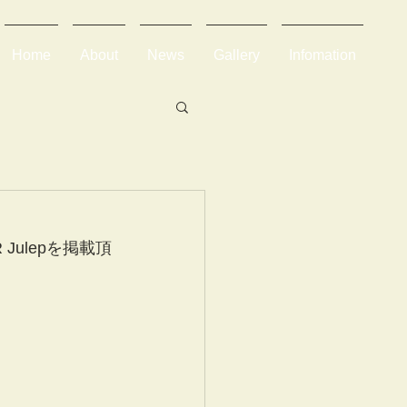
Home
About
News
Gallery
Infomation
Julepを掲載頂