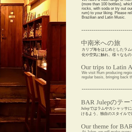
(more than 100 bottles), which
rocks, with soda or try out o
rum) to your liking. Please r
Brazilian and Latin Music.
------------------------
​中南米への旅
カリブ海をはじめとしたラム
化や空気に触れ、様々なもの
Our trips to Latin 
We visit Rum producing region
regular basis, bringing back t
------------------------
​BAR Julepのテ
Julepではラムやカシャッ
けるよう、独自のスタイルで
Our theme for BAR
At Julep, we will make every 