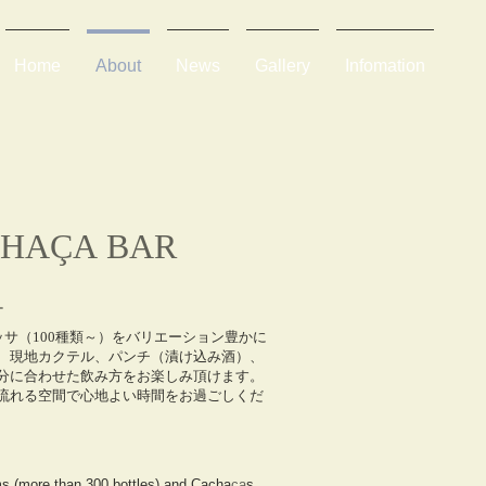
Home
About
News
Gallery
Infomation
CHAÇA BAR
サ
ッサ（100種類～）をバリエーション豊かに
、現地カクテル、パンチ（漬け込み酒）、
分に合わせた飲み方をお楽しみ頂けます。
流れる空間で心地よい時間をお過ごしくだ
s (more than 300 bottles) and Cacha
ça
s