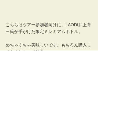
こちらはツアー参加者向けに、LAODI井上育
三氏が手がけた限定ミレミアムボトル。
めちゃくちゃ美味しいです。もちろん購入し
てきましたので是非〜
すべて表示
最新記事