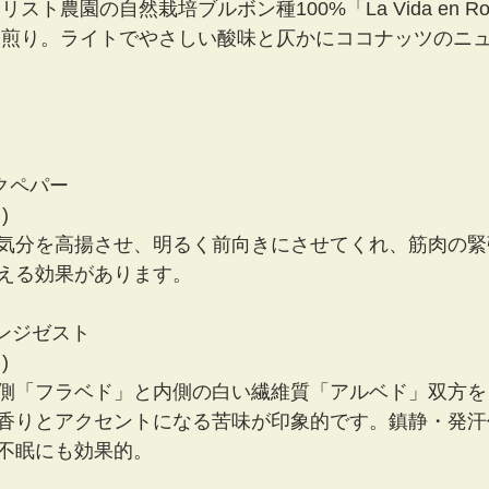
スト農園の自然栽培ブルボン種100%「La Vida en Ro
中煎り。ライトでやさしい酸味と仄かにココナッツのニ
ンクペパー 
)
気分を高揚させ、明るく前向きにさせてくれ、筋肉の緊
える効果があります。
オレンジゼスト 
)
側「フラベド」と内側の白い繊維質「アルベド」双方を
香りとアクセントになる苦味が印象的です。鎮静・発汗
不眠にも効果的。