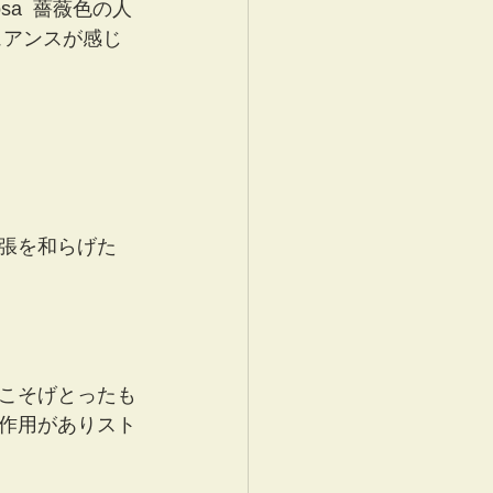
sa  薔薇色の人
ュアンスが感じ
張を和らげた
こそげとったも
作用がありスト