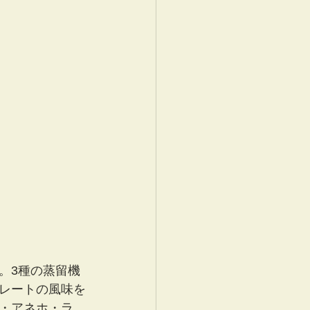
。3種の蒸留機
レートの風味を
・アネホ・ラ